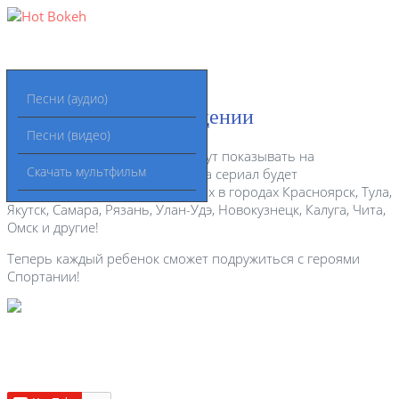
Скачать
Серии
Песенки
Герои
Песни (аудио)
Спортания на телевидении
Песни (видео)
Мультсериал "Спортания" начнут показывать на
Скачать мультфильм
телевидении! Осенью 2017 года сериал будет
транслироваться на телеканалах в городах Красноярск, Тула,
Якутск, Самара, Рязань, Улан-Удэ, Новокузнецк, Калуга, Чита,
Омск и другие!
Теперь каждый ребенок сможет подружиться с героями
Спортании!